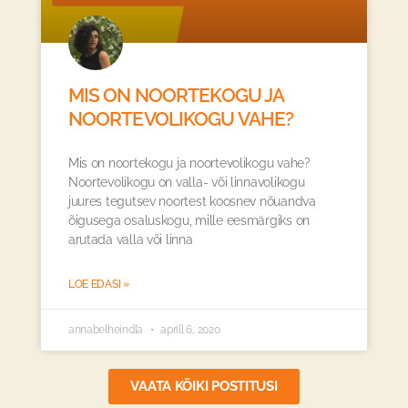
MIS ON NOORTEKOGU JA
NOORTEVOLIKOGU VAHE?
Mis on noortekogu ja noortevolikogu vahe?
Noortevolikogu on valla- või linnavolikogu
juures tegutsev noortest koosnev nõuandva
õigusega osaluskogu, mille eesmärgiks on
arutada valla või linna
LOE EDASI »
annabelheindla
aprill 6, 2020
VAATA KÕIKI POSTITUSI