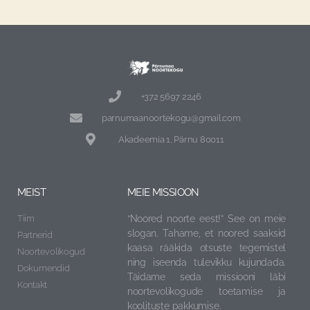
+372 5697 2246
parnumaanoortekogu@gmail.com
Akadeemia 1, Pärnu 80011
MEIST
MEIE MISSIOON
Tiim
“Noored noorte eest!” See on meie
slogan. Tahame, et noored saaksid
Partnerid
kaasa rääkida otsuste tegemistel
Noortevolikogud
ning iseenda tulevikku kujundada.
Dokumendid
Täidame seda missiooni läbi
Kontakt
noorte
volikogude toetamise ja
koolituste pakkumise.