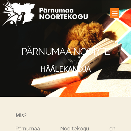
PÄRNUMAA NOORTE
H
Ä
Ä
L
E
K
A
N
D
J
A
Mis?
Pärnumaa Noortekogu on