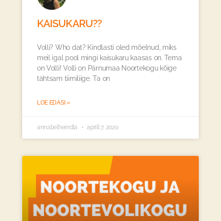
KAISUKARU??
Volli? Who dat? Kindlasti oled mõelnud, miks
meil igal pool mingi kaisukaru kaasas on. Tema
on Volli! Volli on Pärnumaa Noortekogu kõige
tähtsam tiimiliige. Ta on
LOE EDASI »
annabelheindla
aprill 7, 2020