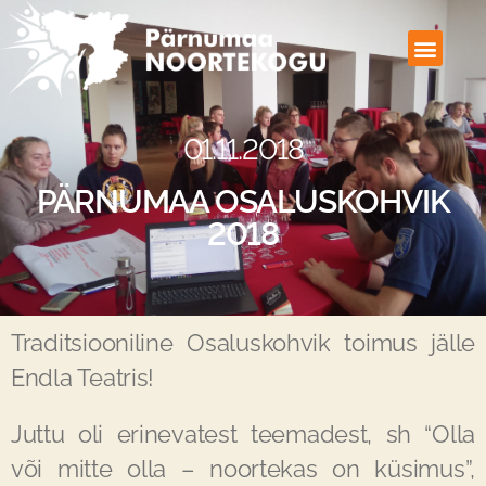
01.11.2018
PÄRNUMAA OSALUSKOHVIK
2018
Traditsiooniline Osaluskohvik toimus jälle
Endla Teatris!
Juttu oli erinevatest teemadest, sh “Olla
või mitte olla – noortekas on küsimus”,