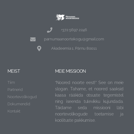
+372 5697 2246
parnumaanoortekogu@gmail.com
Akadeemia 1, Pärnu 80011
MEIST
MEIE MISSIOON
Tiim
“Noored noorte eest!” See on meie
slogan. Tahame, et noored saaksid
Partnerid
kaasa rääkida otsuste tegemistel
Noortevolikogud
ning iseenda tulevikku kujundada.
Dokumendid
Täidame seda missiooni läbi
Kontakt
noorte
volikogude toetamise ja
koolituste pakkumise.